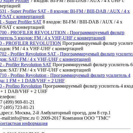
0 Super Profiler
7 входов: BI-FM / BIII-DAB / AUX / 4 x UHF с
вертацией
1 - Super Profiler SAT
8 входов: BI-FM / BIII-DAB / AUX / 4 x
/SAT с конвертацией
00 - PROFILER REVOLUTION
Программируемый фильтр усилит
ходов: FM / 4 х VHF-UHF с конвертацией
2 - Profiler Revolution SAT
Программируемый фильтр усилитель 6
дов: SAT/ FM / 4 x VHF-UHF с конвертацией
0 - Profino Revolution
Программируемый фильтр усилитель 4 вход
+ 1 DAB/VHF + 2 UHF
елефон:
7 (499) 969-81-21
7 (495) 723-81-21
дрес:г. Москва, 2-й Амбулаторный проезд, дом 8 стр.1
-mail:info@tmc.ru © 2009-2017 Компания OOO "TMC"
онтактная информация