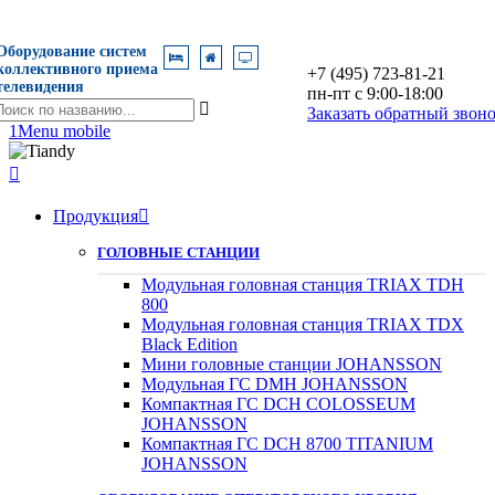
Оборудование систем
коллективного приема
+7 (495) 723-81-21
телевидения
пн-пт с 9:00-18:00
оиск

Заказать обратный звон
о
1
Menu mobile
азванию

Продукция

ГОЛОВНЫЕ СТАНЦИИ
Модульная головная станция TRIAX TDH
800
Модульная головная станция TRIAX TDX
Black Edition
Мини головные станции JOHANSSON
Модульная ГС DMH JOHANSSON
Компактная ГС DCH COLOSSEUM
JOHANSSON
Компактная ГС DCH 8700 TITANIUM
JOHANSSON