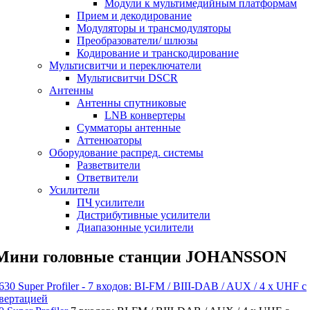
Модули к мультимедийным платформам
Прием и декодирование
Модуляторы и трансмодуляторы
Преобразователи/ шлюзы
Кодирование и транскодирование
Мультисвитчи и переключатели
Мультисвитчи DSCR
Антенны
Антенны спутниковые
LNB конвертеры
Сумматоры антенные
Аттенюаторы
Оборудование распред. системы
Разветвители
Ответвители
Усилители
ПЧ усилители
Дистрибутивные усилители
Диапазонные усилители
Мини головные станции JOHANSSON